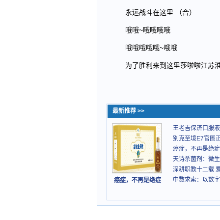
永远战斗在这里 （合）
哦哦~哦哦哦哦
哦哦哦哦哦~哦哦
为了胜利来到这里莎啦啦江苏
最新推荐 >>
王老吉保济口服液
别克至境E7官图正
癌症，不再是绝症
天诗杀菌剂：微生
深耕职教十二载 
中数求索：以数字
癌症，不再是绝症