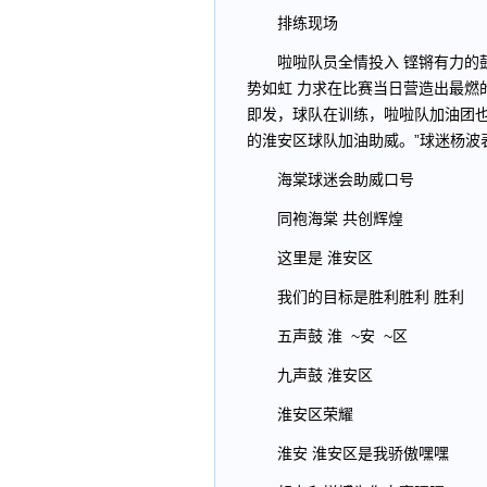
排练现场
啦啦队员全情投入 铿锵有力的鼓
势如虹 力求在比赛当日营造出最燃的
即发，球队在训练，啦啦队加油团
的淮安区球队加油助威。”球迷杨波
海棠球迷会助威口号
同袍海棠 共创辉煌
这里是 淮安区
我们的目标是胜利胜利 胜利
五声鼓 淮 ~安 ~区
九声鼓 淮安区
淮安区荣耀
淮安 淮安区是我骄傲嘿嘿