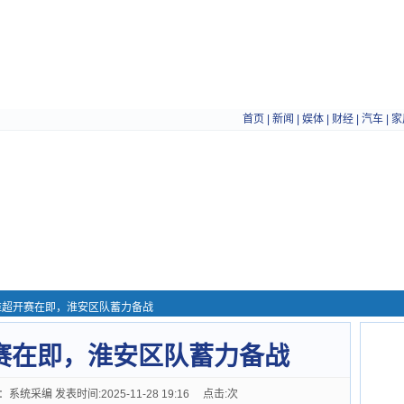
首页
|
新闻
|
娱体
|
财经
|
汽车
|
家
淮超开赛在即，淮安区队蓄力备战
赛在即，淮安区队蓄力备战
采编 发表时间:2025-11-28 19:16 点击:
次