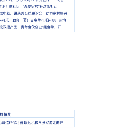
都会人寿广东分公司7.8系列宣传——高管
蛋吧！拖延症 --“鸿蒙家族”狂欢派对活
023中秋月饼慈善公益联谊会—助力乡村振兴
事可乐，劲爽一夏！百事生可乐闪现广州地
高校教授产品＋青年合伙创业”组合拳，开
刻 搞笑
心筑造环保利器 联达机械从张家港走向世