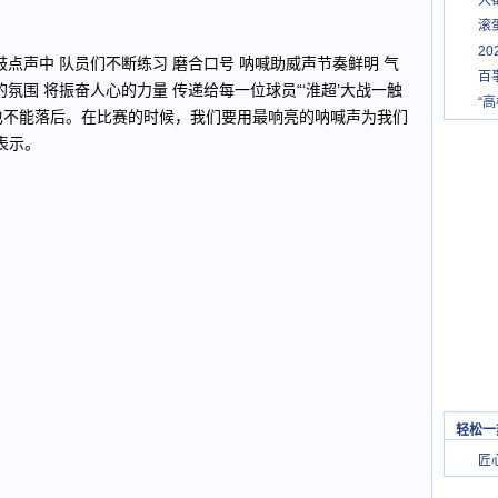
大
滚
2
点声中 队员们不断练习 磨合口号 呐喊助威声节奏鲜明 气
百
氛围 将振奋人心的力量 传递给每一位球员“‘淮超’大战一触
“
也不能落后。在比赛的时候，我们要用最响亮的呐喊声为我们
表示。
轻松一
匠