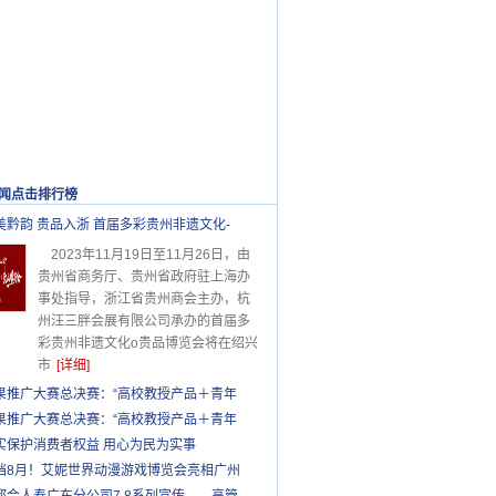
闻点击排行榜
更多>>
美黔韵 贵品入浙 首届多彩贵州非遗文化-
2023年11月19日至11月26日，由
贵州省商务厅、贵州省政府驻上海办
事处指导，浙江省贵州商会主办，杭
州汪三胖会展有限公司承办的首届多
彩贵州非遗文化o贵品博览会将在绍兴
市
[详细]
果推广大赛总决赛：“高校教授产品＋青年
果推广大赛总决赛：“高校教授产品＋青年
实保护消费者权益 用心为民为实事
档8月！艾妮世界动漫游戏博览会亮相广州