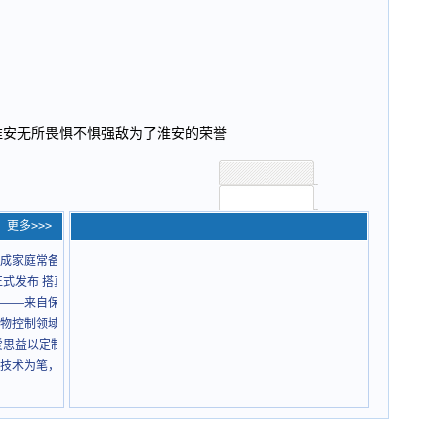
淮安无所畏惧不惧强敌为了淮安的荣誉
更多>>>
成家庭常备药
式发布 搭真龙插混Pro与预瞄悬架
——来自保抵力中医现代化的康复希望
物控制领域的绿色创新与专业守护
爱思益以定制化服务点亮青年职业未来
技术为笔，绘就智慧工程新蓝图