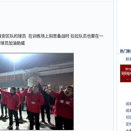
淮安区队的球员 在训练场上刻苦备战时 拉拉队员也聚在一
为球员加油助威
热门新
醉
成
成
切
定